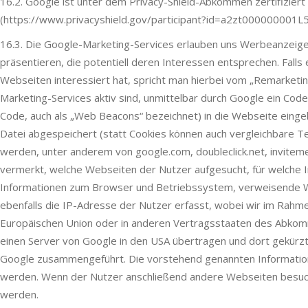
16.2. Google ist unter dem Privacy-Shield-Abkommen zertifiziert
(https://www.privacyshield.gov/participant?id=a2zt000000001L5
16.3. Die Google-Marketing-Services erlauben uns Werbeanzeige
präsentieren, die potentiell deren Interessen entsprechen. Falls
Webseiten interessiert hat, spricht man hierbei vom „Remarketi
Marketing-Services aktiv sind, unmittelbar durch Google ein Co
Code, auch als „Web Beacons“ bezeichnet) in die Webseite eingebu
Datei abgespeichert (statt Cookies können auch vergleichbare 
werden, unter anderem von google.com, doubleclick.net, invitem
vermerkt, welche Webseiten der Nutzer aufgesucht, für welche Inh
Informationen zum Browser und Betriebssystem, verweisende W
ebenfalls die IP-Adresse der Nutzer erfasst, wobei wir im Rahme
Europäischen Union oder in anderen Vertragsstaaten des Abkom
einen Server von Google in den USA übertragen und dort gekürzt
Google zusammengeführt. Die vorstehend genannten Information
werden. Wenn der Nutzer anschließend andere Webseiten besuch
werden.