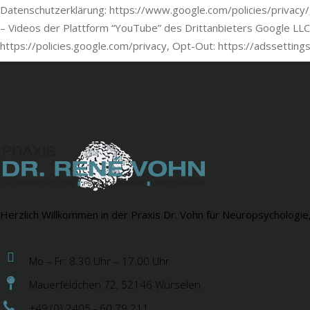
Datenschutzerklärung: https://www.google.com/policies/privacy
– Videos der Plattform “YouTube” des Drittanbieters Google LL
https://policies.google.com/privacy, Opt-Out: https://adssetting
Herzlich Willkommen in der Praxis Dr. Vohn für Neuropsychologie
Mo – Fr: 8.30 Uhr – 17.00 Uhr
Mauerfeldchen 72, 52146 Würselen
+49 (0) 2405 - 60 79 211