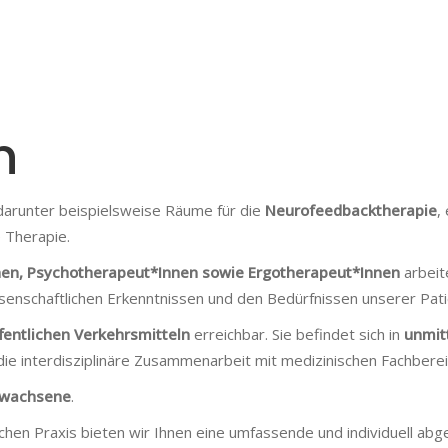
n
 darunter beispielsweise Räume für die
Neurofeedbacktherapie
,
 Therapie.
en, Psychotherapeut*Innen sowie Ergotherapeut*Innen
arbeit
issenschaftlichen Erkenntnissen und den Bedürfnissen unserer Pat
fentlichen Verkehrsmitteln
erreichbar. Sie befindet sich in
unmit
 die interdisziplinäre Zusammenarbeit mit medizinischen Fachbereic
Erwachsene
.
hen Praxis bieten wir Ihnen eine umfassende und individuell ab