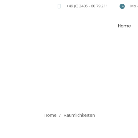
+49 (0) 2405 - 60 79 211
Mo -
Home
Räumlichkeite
Home
/
Räumlichkeiten